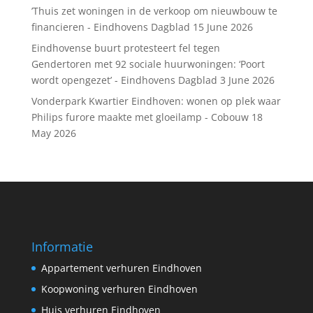
’Thuis zet woningen in de verkoop om nieuwbouw te
financieren - Eindhovens Dagblad
15 June 2026
Eindhovense buurt protesteert fel tegen
Gendertoren met 92 sociale huurwoningen: ‘Poort
wordt opengezet’ - Eindhovens Dagblad
3 June 2026
Vonderpark Kwartier Eindhoven: wonen op plek waar
Philips furore maakte met gloeilamp - Cobouw
18
May 2026
Informatie
Appartement verhuren Eindhoven
Koopwoning verhuren Eindhoven
Huis verhuren Eindhoven