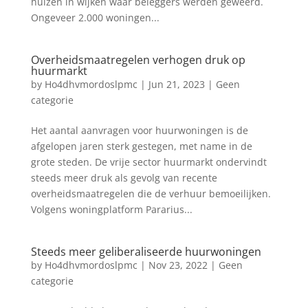
huizen in wijken waar beleggers werden geweerd.
Ongeveer 2.000 woningen...
Overheidsmaatregelen verhogen druk op
huurmarkt
by
Ho4dhvmordoslpmc
|
Jun 21, 2023
|
Geen
categorie
Het aantal aanvragen voor huurwoningen is de
afgelopen jaren sterk gestegen, met name in de
grote steden. De vrije sector huurmarkt ondervindt
steeds meer druk als gevolg van recente
overheidsmaatregelen die de verhuur bemoeilijken.
Volgens woningplatform Pararius...
Steeds meer geliberaliseerde huurwoningen
by
Ho4dhvmordoslpmc
|
Nov 23, 2022
|
Geen
categorie